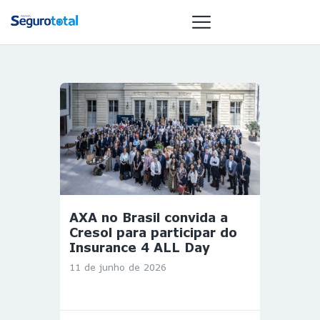
NOTÍCIAS
REVISTA
ESPECIAIS
GAIVOTA DE
OURO
ST SUMMIT
AXA no Brasil convida a
MULHERES
Cresol para participar do
GESTORAS
Insurance 4 ALL Day
HOMEST
11 de junho de 2026
HOME