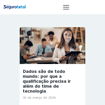
NOTÍCIAS
REVISTA
ESPECIAIS
GAIVOTA DE
OURO
ST SUMMIT
Dados são de todo
MULHERES
mundo: por que a
GESTORAS
qualificação precisa ir
além do time de
HOMEST
tecnologia
HOME
30 de março de 2026