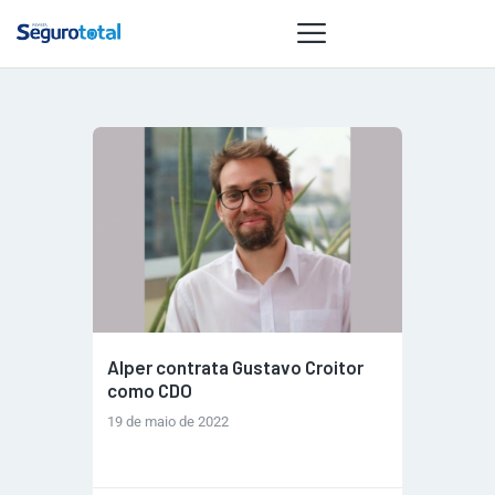
NOTÍCIAS
REVISTA
ESPECIAIS
GAIVOTA DE
OURO
ST SUMMIT
MULHERES
Alper contrata Gustavo Croitor
GESTORAS
como CDO
HOMEST
19 de maio de 2022
HOME