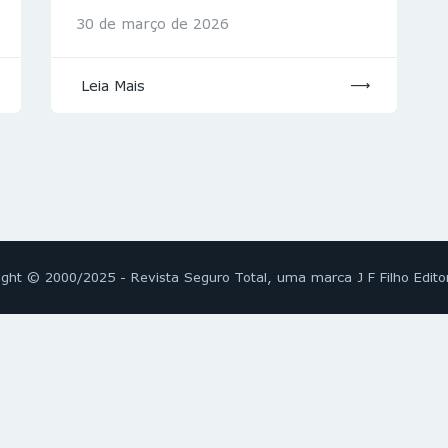
30 de março de 2026
Leia Mais
ight © 2000/2025 - Revista Seguro Total, uma marca J F Filho Edito