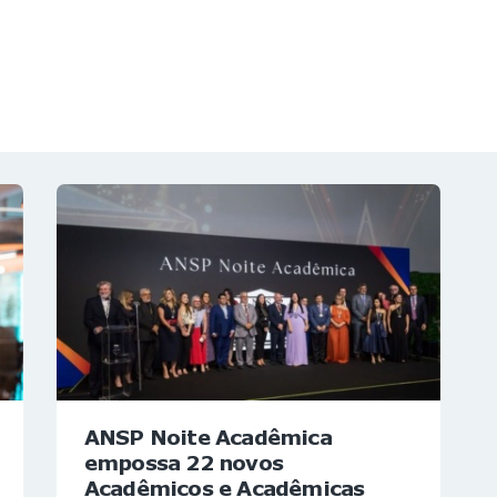
NOTÍCIAS
REVISTA
ESPECIAIS
GAIVOTA DE OURO
ST SUMMIT
MULHERES GESTORAS
HOMEST
HOME
ANSP Noite Acadêmica
empossa 22 novos
Acadêmicos e Acadêmicas