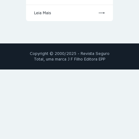
Leia Mais
Copyright © 2000/2025 - Revista Seguro
Total, uma marca J F Filho Editora EPP