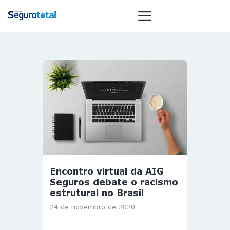
NOTÍCIAS
REVISTA
ESPECIAIS
GAIVOTA DE
OURO
ST SUMMIT
MULHERES
Encontro virtual da AIG
GESTORAS
Seguros debate o racismo
HOMEST
estrutural no Brasil
HOME
24 de novembro de 2020