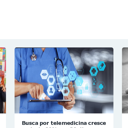
NOTÍCIAS
REVISTA
ESPECIAIS
GAIVOTA DE OURO
ST SUMMIT
MULHERES GESTORAS
HOMEST
HOME
Busca por telemedicina cresce