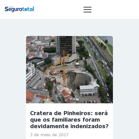
NOTÍCIAS
REVISTA
ESPECIAIS
GAIVOTA DE
OURO
ST SUMMIT
MULHERES
GESTORAS
Cratera de Pinheiros: será
HOMEST
que os familiares foram
HOME
devidamente indenizados?
3 de maio de 2017