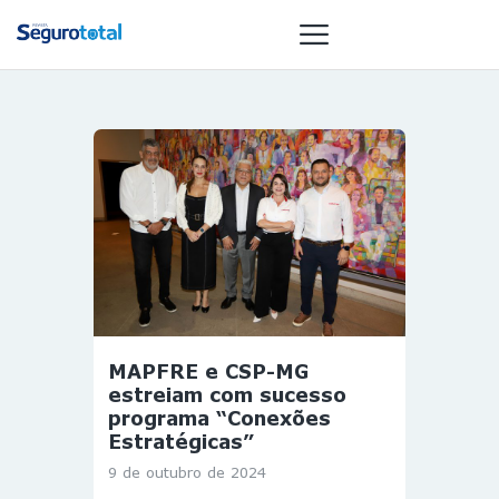
NOTÍCIAS
REVISTA
ESPECIAIS
GAIVOTA DE
OURO
ST SUMMIT
MULHERES
MAPFRE e CSP-MG
GESTORAS
estreiam com sucesso
HOMEST
programa “Conexões
Estratégicas”
HOME
9 de outubro de 2024