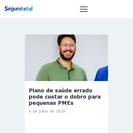
NOTÍCIAS
REVISTA
ESPECIAIS
GAIVOTA DE
OURO
ST SUMMIT
Plano de saúde errado
MULHERES
pode custar o dobro para
GESTORAS
pequenas PMEs
HOMEST
6 de julho de 2026
HOME