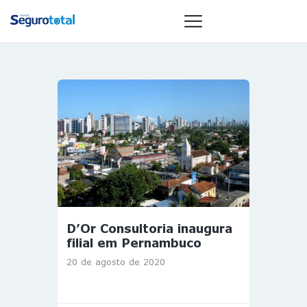
NOTÍCIAS
REVISTA
ESPECIAIS
GAIVOTA DE
OURO
ST SUMMIT
MULHERES
D’Or Consultoria inaugura
GESTORAS
filial em Pernambuco
HOMEST
20 de agosto de 2020
HOME