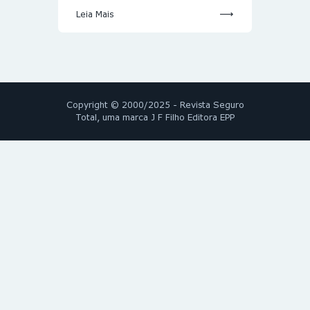
Leia Mais
Copyright © 2000/2025 - Revista Seguro
Total, uma marca J F Filho Editora EPP