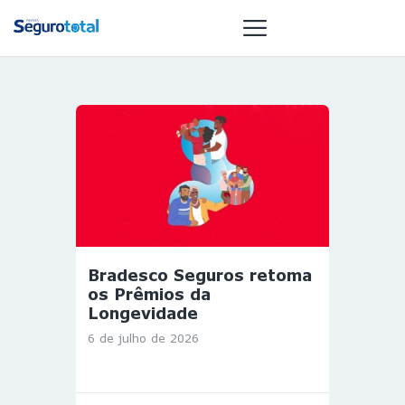
NOTÍCIAS
REVISTA
ESPECIAIS
GAIVOTA DE
OURO
ST SUMMIT
Bradesco Seguros retoma
MULHERES
os Prêmios da
GESTORAS
Longevidade
HOMEST
6 de julho de 2026
HOME