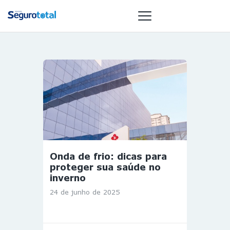
NOTÍCIAS
REVISTA
ESPECIAIS
GAIVOTA DE
OURO
ST SUMMIT
Onda de frio: dicas para
MULHERES
proteger sua saúde no
GESTORAS
inverno
HOMEST
24 de junho de 2025
HOME