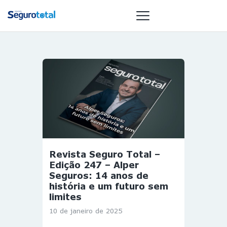
NOTÍCIAS
REVISTA
ESPECIAIS
GAIVOTA DE
OURO
ST SUMMIT
Revista Seguro Total –
MULHERES
Edição 247 – Alper
GESTORAS
Seguros: 14 anos de
história e um futuro sem
HOMEST
limites
HOME
10 de janeiro de 2025