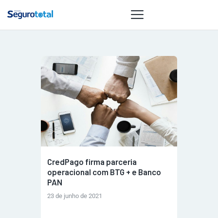
NOTÍCIAS
REVISTA
ESPECIAIS
GAIVOTA DE
OURO
ST SUMMIT
MULHERES
CredPago firma parceria
GESTORAS
operacional com BTG + e Banco
HOMEST
PAN
HOME
23 de junho de 2021