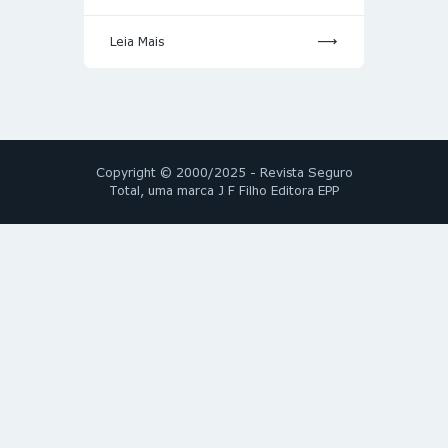
Leia Mais
Copyright © 2000/2025 - Revista Seguro
Total, uma marca J F Filho Editora EPP