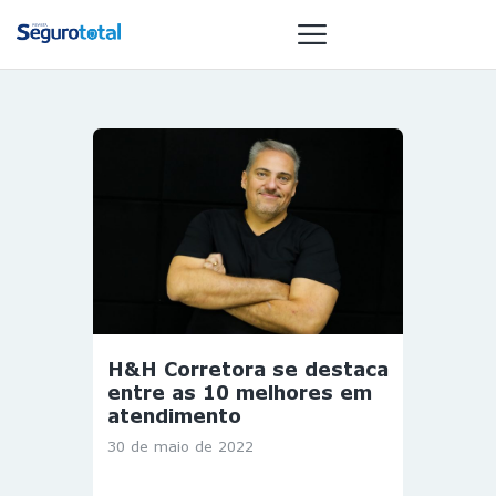
NOTÍCIAS
REVISTA
ESPECIAIS
GAIVOTA DE
OURO
ST SUMMIT
MULHERES
H&H Corretora se destaca
GESTORAS
entre as 10 melhores em
HOMEST
atendimento
HOME
30 de maio de 2022