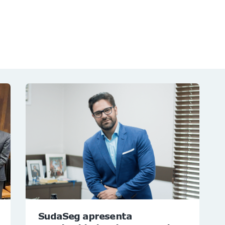
NOTÍCIAS
REVISTA
ESPECIAIS
GAIVOTA DE OURO
ST SUMMIT
MULHERES GESTORAS
HOMEST
HOME
SudaSeg apresenta