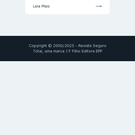
Leia Mais
Copyright © 2000/2025 - Revista Seguro
Total, uma marca J F Filho Editora EPP