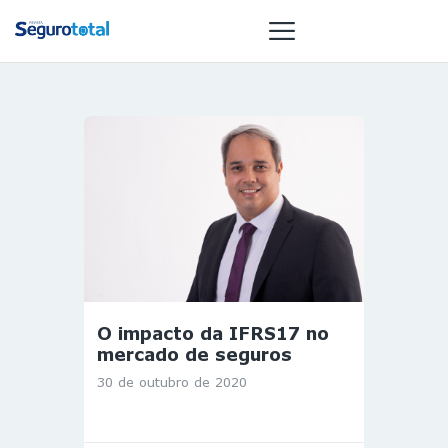
NOTÍCIAS
REVISTA
ESPECIAIS
GAIVOTA DE
OURO
ST SUMMIT
MULHERES
O impacto da IFRS17 no
GESTORAS
mercado de seguros
HOMEST
30 de outubro de 2020
HOME