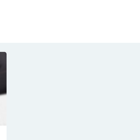
NOTÍCIAS
REVISTA
ESPECIAIS
GAIVOTA DE OURO
ST SUMMIT
MULHERES GESTORAS
HOMEST
HOME