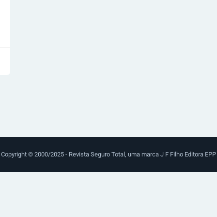
Copyright © 2000/2025 - Revista Seguro Total, uma marca J F Filho Editora EPP