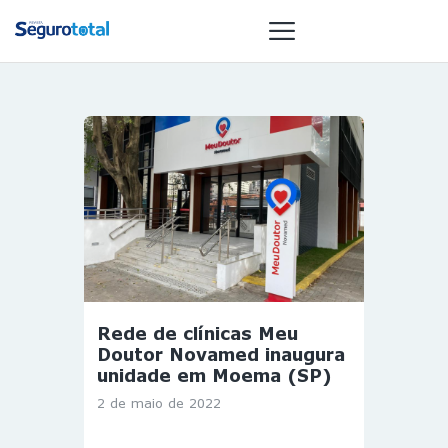
NOTÍCIAS
REVISTA
ESPECIAIS
GAIVOTA DE
OURO
ST SUMMIT
MULHERES
Rede de clínicas Meu
GESTORAS
Doutor Novamed inaugura
HOMEST
unidade em Moema (SP)
HOME
2 de maio de 2022