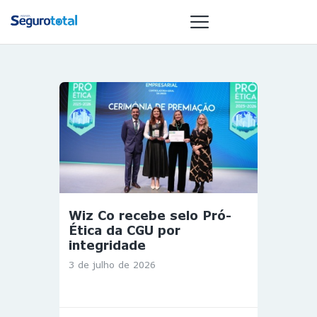
NOTÍCIAS
REVISTA
ESPECIAIS
GAIVOTA DE
OURO
ST SUMMIT
Wiz Co recebe selo Pró-
MULHERES
Ética da CGU por
GESTORAS
integridade
HOMEST
3 de julho de 2026
HOME