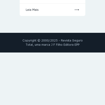
Leia Mais
Copyright © 2000/2025 - Revista Seguro
Total, uma marca J F Filho Editora EPP