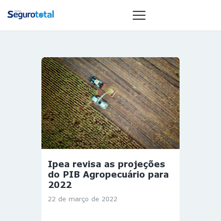
NOTÍCIAS
REVISTA
ESPECIAIS
GAIVOTA DE
OURO
ST SUMMIT
MULHERES
Ipea revisa as projeções
GESTORAS
do PIB Agropecuário para
HOMEST
2022
HOME
22 de março de 2022