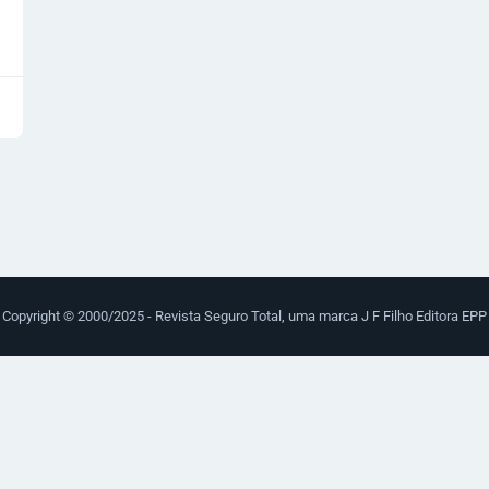
Copyright © 2000/2025 - Revista Seguro Total, uma marca J F Filho Editora EPP