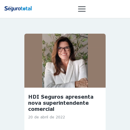
NOTÍCIAS
REVISTA
ESPECIAIS
GAIVOTA DE
OURO
ST SUMMIT
MULHERES
HDI Seguros apresenta
GESTORAS
nova superintendente
HOMEST
comercial
HOME
20 de abril de 2022