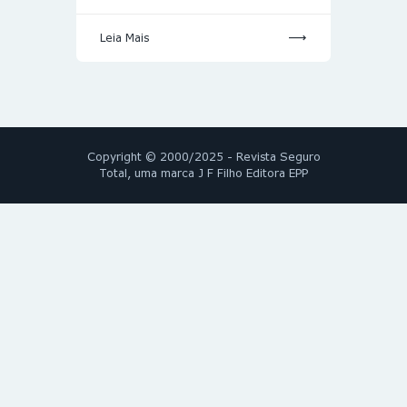
Leia Mais
Copyright © 2000/2025 - Revista Seguro
Total, uma marca J F Filho Editora EPP