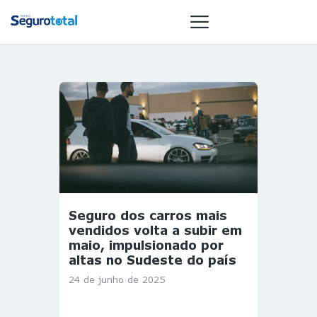
NOTÍCIAS
REVISTA
ESPECIAIS
GAIVOTA DE
OURO
ST SUMMIT
Seguro dos carros mais
MULHERES
vendidos volta a subir em
GESTORAS
maio, impulsionado por
altas no Sudeste do país
HOMEST
24 de junho de 2025
HOME