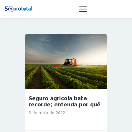
NOTÍCIAS
REVISTA
ESPECIAIS
GAIVOTA DE
OURO
ST SUMMIT
MULHERES
Seguro agrícola bate
GESTORAS
recorde; entenda por quê
HOMEST
3 de maio de 2022
HOME