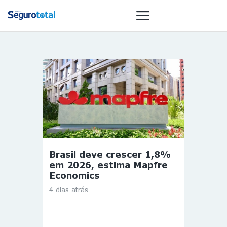
NOTÍCIAS
REVISTA
ESPECIAIS
GAIVOTA DE
OURO
ST SUMMIT
Brasil deve crescer 1,8%
MULHERES
em 2026, estima Mapfre
GESTORAS
Economics
HOMEST
4 dias atrás
HOME