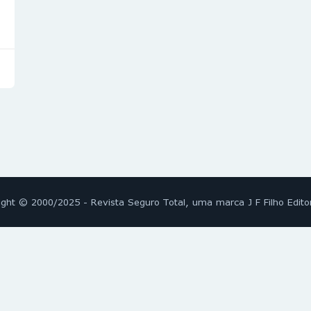
ight © 2000/2025 - Revista Seguro Total, uma marca J F Filho Edito