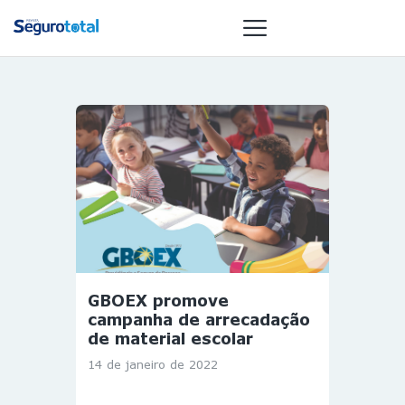
NOTÍCIAS
REVISTA
ESPECIAIS
GAIVOTA DE
OURO
ST SUMMIT
MULHERES
GBOEX promove
GESTORAS
campanha de arrecadação
HOMEST
de material escolar
HOME
14 de janeiro de 2022