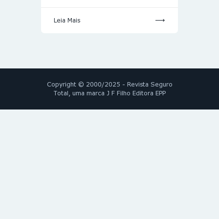
Leia Mais
Copyright © 2000/2025 - Revista Seguro
Total, uma marca J F Filho Editora EPP