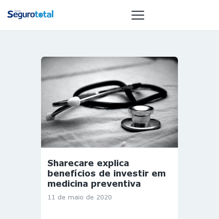
NOTÍCIAS
REVISTA
ESPECIAIS
GAIVOTA DE
OURO
ST SUMMIT
MULHERES
Sharecare explica
GESTORAS
benefícios de investir em
HOMEST
medicina preventiva
HOME
11 de maio de 2020