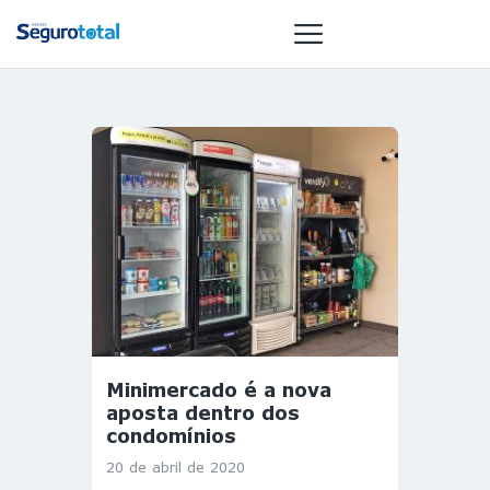
NOTÍCIAS
REVISTA
ESPECIAIS
GAIVOTA DE
OURO
ST SUMMIT
MULHERES
GESTORAS
Minimercado é a nova
HOMEST
aposta dentro dos
condomínios
HOME
20 de abril de 2020