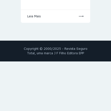
Leia Mais
Copyright © 2000/2025 - Revista Seguro
Total, uma marca J F Filho Editora EPP