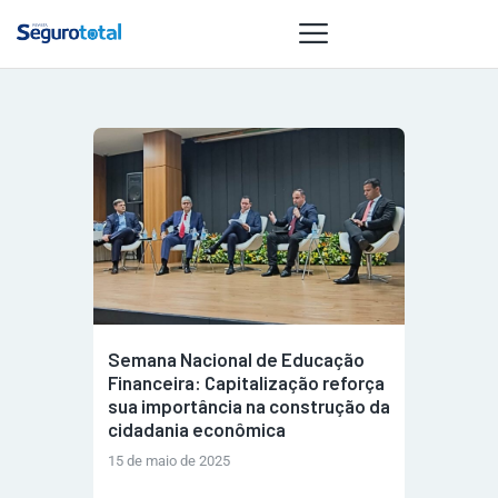
NOTÍCIAS
REVISTA
ESPECIAIS
GAIVOTA DE
OURO
ST SUMMIT
MULHERES
Semana Nacional de Educação
GESTORAS
Financeira: Capitalização reforça
sua importância na construção da
HOMEST
cidadania econômica
HOME
15 de maio de 2025