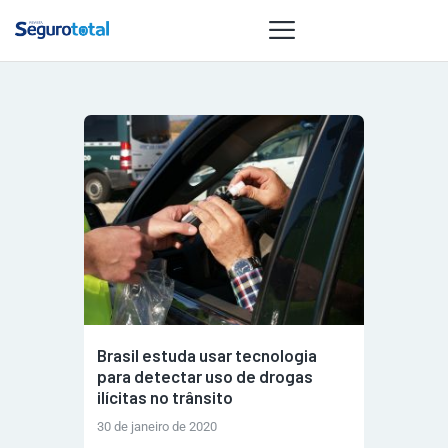
NOTÍCIAS
REVISTA
ESPECIAIS
GAIVOTA DE
OURO
ST SUMMIT
MULHERES
GESTORAS
Brasil estuda usar tecnologia
HOMEST
para detectar uso de drogas
ilícitas no trânsito
HOME
30 de janeiro de 2020