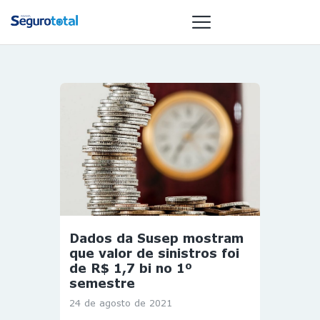
NOTÍCIAS
REVISTA
ESPECIAIS
GAIVOTA DE
OURO
ST SUMMIT
MULHERES
Dados da Susep mostram
GESTORAS
que valor de sinistros foi
HOMEST
de R$ 1,7 bi no 1º
semestre
HOME
24 de agosto de 2021