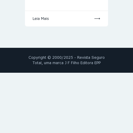
Leia Mais
Copyright © 2000/2025 - Revista Seguro
Total, uma marca J F Filho Editora EPP