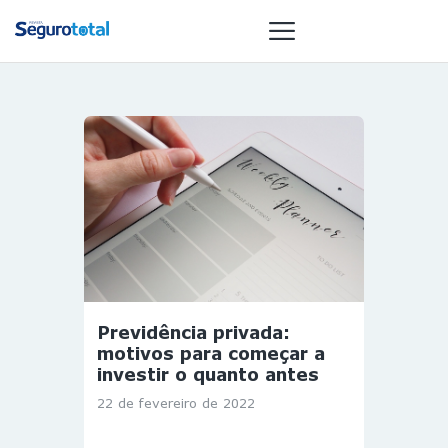
NOTÍCIAS
REVISTA
ESPECIAIS
GAIVOTA DE
OURO
ST SUMMIT
MULHERES
Previdência privada:
GESTORAS
motivos para começar a
HOMEST
investir o quanto antes
HOME
22 de fevereiro de 2022