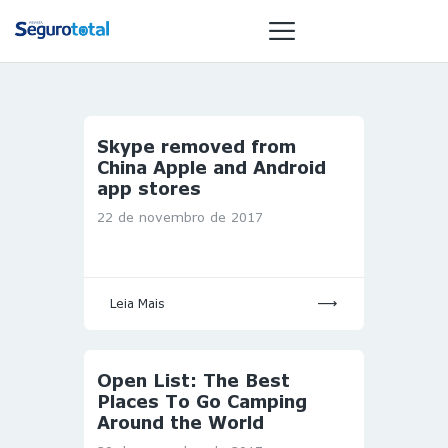
NOTÍCIAS
Skype removed from
China Apple and Android
REVISTA
app stores
ESPECIAIS
22 de novembro de 2017
GAIVOTA DE
OURO
ST SUMMIT
Leia Mais
MULHERES
GESTORAS
HOMEST
Open List: The Best
HOME
Places To Go Camping
Around the World