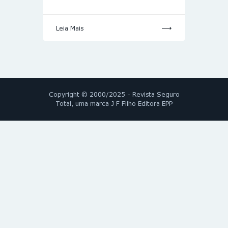
Leia Mais
Copyright © 2000/2025 - Revista Seguro
Total, uma marca J F Filho Editora EPP