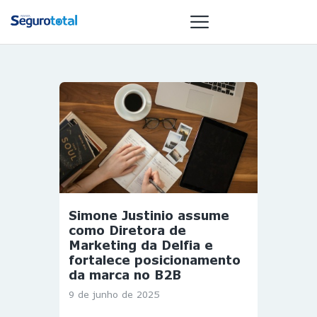
NOTÍCIAS
REVISTA
ESPECIAIS
GAIVOTA DE
OURO
ST SUMMIT
Simone Justinio assume
MULHERES
como Diretora de
GESTORAS
Marketing da Delfia e
fortalece posicionamento
HOMEST
da marca no B2B
HOME
9 de junho de 2025