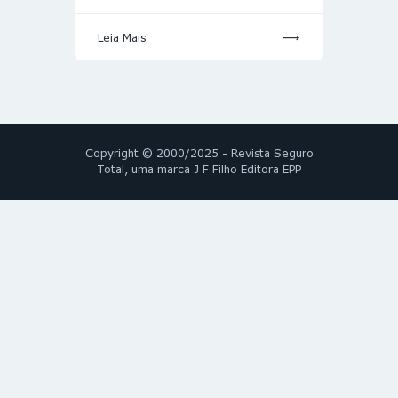
Leia Mais
Copyright © 2000/2025 - Revista Seguro
Total, uma marca J F Filho Editora EPP