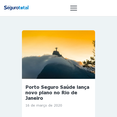
NOTÍCIAS
REVISTA
ESPECIAIS
GAIVOTA DE
OURO
ST SUMMIT
MULHERES
Porto Seguro Saúde lança
GESTORAS
novo plano no Rio de
HOMEST
Janeiro
HOME
16 de março de 2020