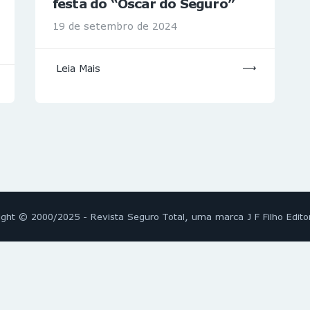
festa do “Oscar do Seguro”
19 de setembro de 2024
Leia Mais
ight © 2000/2025 - Revista Seguro Total, uma marca J F Filho Edito