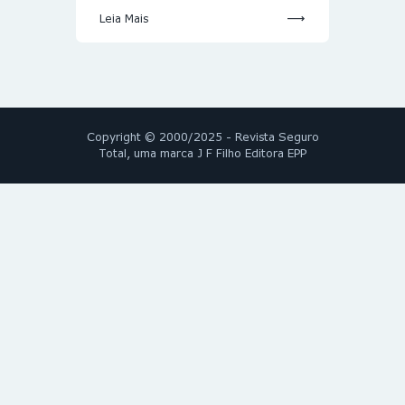
Leia Mais
Copyright © 2000/2025 - Revista Seguro
Total, uma marca J F Filho Editora EPP