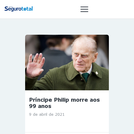
NOTÍCIAS
REVISTA
ESPECIAIS
GAIVOTA DE
OURO
ST SUMMIT
MULHERES
Príncipe Philip morre aos
GESTORAS
99 anos
HOMEST
9 de abril de 2021
HOME