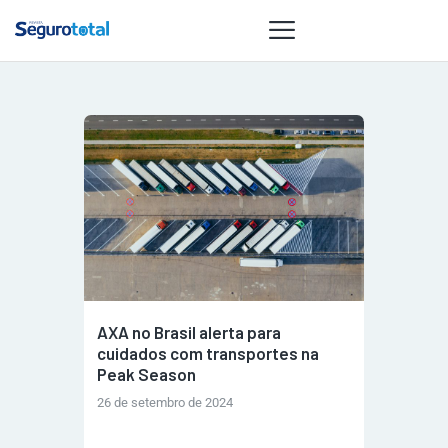
NOTÍCIAS
REVISTA
ESPECIAIS
GAIVOTA DE
OURO
ST SUMMIT
MULHERES
AXA no Brasil alerta para
GESTORAS
cuidados com transportes na
HOMEST
Peak Season
HOME
26 de setembro de 2024