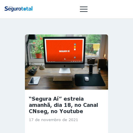
NOTÍCIAS
REVISTA
ESPECIAIS
GAIVOTA DE
OURO
ST SUMMIT
MULHERES
“Segura Aí” estreia
GESTORAS
amanhã, dia 18, no Canal
HOMEST
CNseg, no Youtube
HOME
17 de novembro de 2021