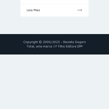
Leia Mais
Copyright © 2000/2025 - Revista Seguro
Total, uma marca J F Filho Editora EPP