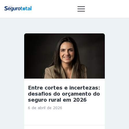
NOTÍCIAS
REVISTA
ESPECIAIS
GAIVOTA DE
OURO
ST SUMMIT
Entre cortes e incertezas:
MULHERES
desafios do orçamento do
GESTORAS
seguro rural em 2026
HOMEST
6 de abril de 2026
HOME