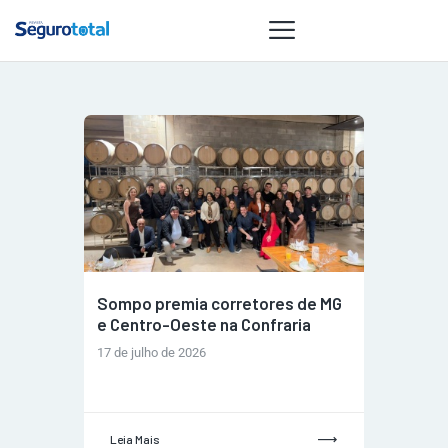
NOTÍCIAS
REVISTA
ESPECIAIS
GAIVOTA DE
OURO
ST SUMMIT
Sompo premia corretores de MG
MULHERES
e Centro-Oeste na Confraria
GESTORAS
17 de julho de 2026
HOMEST
HOME
Leia Mais