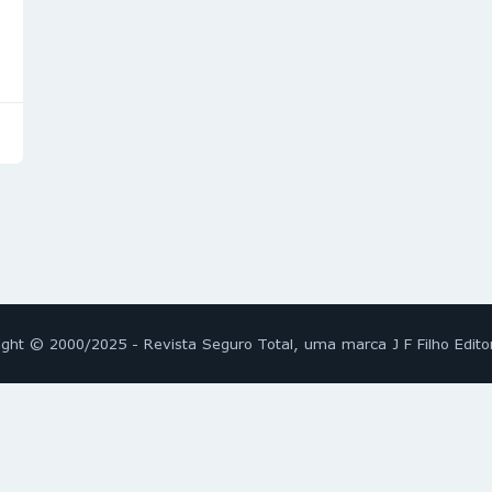
ight © 2000/2025 - Revista Seguro Total, uma marca J F Filho Edito