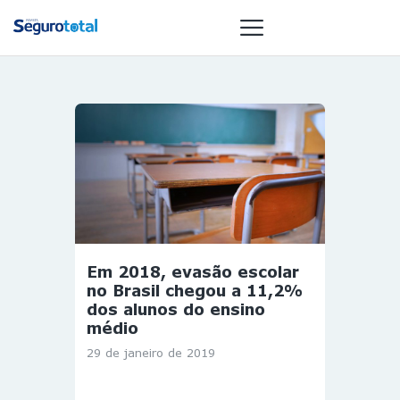
NOTÍCIAS
REVISTA
ESPECIAIS
GAIVOTA DE
OURO
ST SUMMIT
Em 2018, evasão escolar
MULHERES
no Brasil chegou a 11,2%
GESTORAS
dos alunos do ensino
médio
HOMEST
29 de janeiro de 2019
HOME