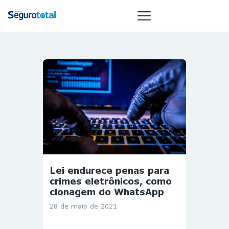
NOTÍCIAS
REVISTA
ESPECIAIS
GAIVOTA DE
OURO
ST SUMMIT
MULHERES
Lei endurece penas para
GESTORAS
crimes eletrônicos, como
HOMEST
clonagem do WhatsApp
HOME
28 de maio de 2021