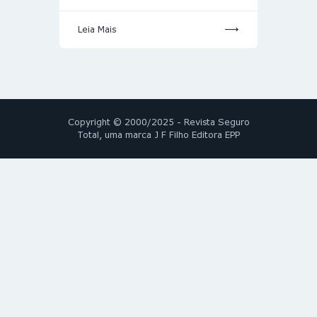
Leia Mais
Copyright © 2000/2025 - Revista Seguro
Total, uma marca J F Filho Editora EPP