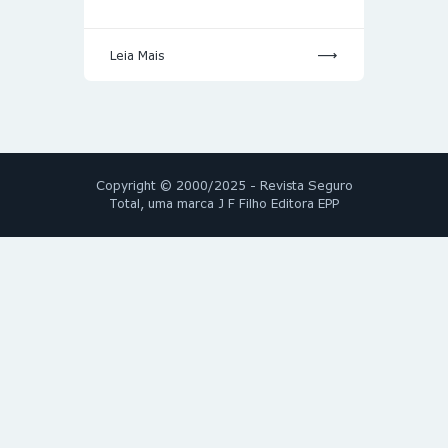
Leia Mais
Copyright © 2000/2025 - Revista Seguro
Total, uma marca J F Filho Editora EPP