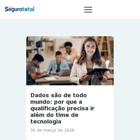
NOTÍCIAS
REVISTA
ESPECIAIS
GAIVOTA DE
OURO
ST SUMMIT
Dados são de todo
MULHERES
mundo: por que a
GESTORAS
qualificação precisa ir
além do time de
HOMEST
tecnologia
HOME
30 de março de 2026