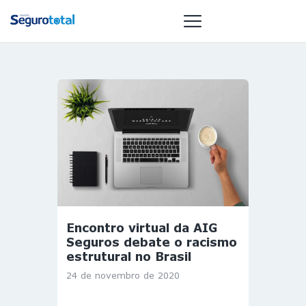
NOTÍCIAS
REVISTA
ESPECIAIS
GAIVOTA DE
OURO
ST SUMMIT
MULHERES
Encontro virtual da AIG
GESTORAS
Seguros debate o racismo
HOMEST
estrutural no Brasil
HOME
24 de novembro de 2020