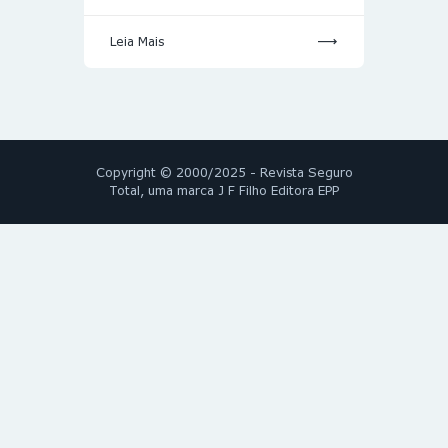
Leia Mais
Copyright © 2000/2025 - Revista Seguro
Total, uma marca J F Filho Editora EPP