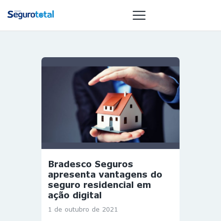
NOTÍCIAS
REVISTA
ESPECIAIS
GAIVOTA DE
OURO
ST SUMMIT
MULHERES
Bradesco Seguros
GESTORAS
apresenta vantagens do
HOMEST
seguro residencial em
ação digital
HOME
1 de outubro de 2021